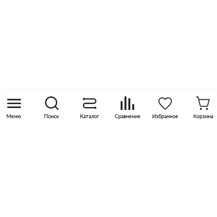
Контакты
8 (800) 505 45 00
sales@pknika.ru
Москва, р-н Коммунарка, кв-л 35, 10, Бизнес-
квартал Прокшино, этаж 3, офис 315
Меню
Поиск
Каталог
Сравнение
Избранное
Корзина