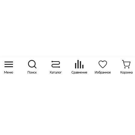
Контакты
8 (800) 505 45 00
sales@pknika.ru
Москва, р-н Коммунарка, кв-л 35, 10, Бизнес-
квартал Прокшино, этаж 3, офис 315
Меню
Поиск
Каталог
Сравнение
Избранное
Корзина