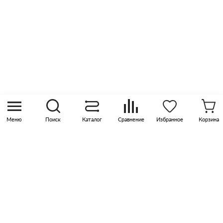
Контакты
8 (800) 505 45 00
sales@pknika.ru
Москва, р-н Коммунарка, кв-л 35, 10, Бизнес-
квартал Прокшино, этаж 3, офис 315
Меню
Поиск
Каталог
Сравнение
Избранное
Корзина