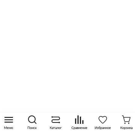
Возврат и обмен
Сертификаты
Отзывы
Оптовые продажи
Контакты
8 (800) 505 45 00
sales@pknika.ru
Москва, р-н Коммунарка, кв-л 35, 10, Бизнес-
квартал Прокшино, этаж 3, офис 315
Меню
Поиск
Каталог
Сравнение
Избранное
Корзина