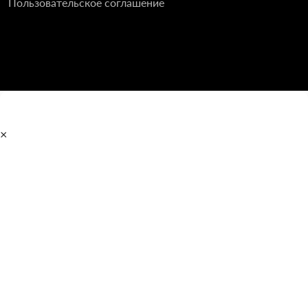
Пользовательское соглашение
×
Главная
Полотенцесушители
Водяные
Электрические
Дизайн-радиаторы