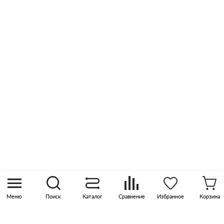
Сертификаты
Отзывы
Оптовые продажи
Контакты
8 (800) 505 45 00
sales@pknika.ru
Москва, р-н Коммунарка, кв-л 35, 10, Бизнес-
квартал Прокшино, этаж 3, офис 315
Меню
Поиск
Каталог
Сравнение
Избранное
Корзина