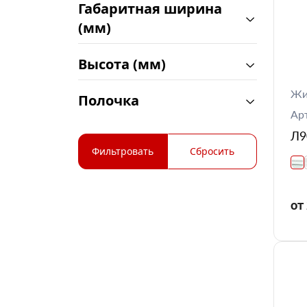
Габаритная ширина
(мм)
Высота (мм)
Жи
Полочка
Ар
Л9
Фильтровать
Сбросить
от