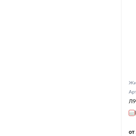
Жи
Ар
Л90
от