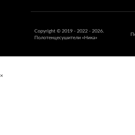
Copyright © 2019 - 2022 - 2026.
П
Полотенцесушители «Ника»
×
Главная
Полотенцесушители
Водяные
Электрические