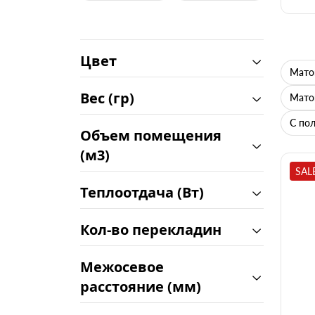
Цвет
Мато
Вес (гр)
Мато
С по
Объем помещения
(м3)
SAL
Теплоотдача (Вт)
Кол-во перекладин
Межосевое
расстояние (мм)