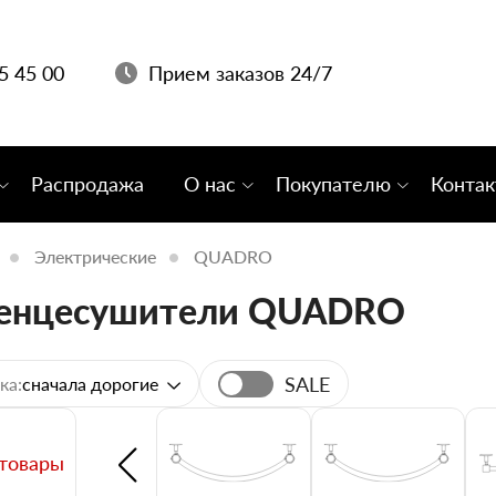
05 45 00
Прием заказов 24/7
Распродажа
О нас
Покупателю
Конта
Электрические
QUADRO
тенцесушители QUADRO
SALE
ка:
сначала дорогие
 товары