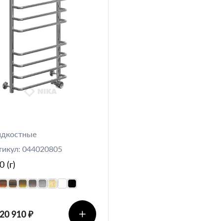
дкостные
тикул: 044020805
 (г)
 20 910 ₽