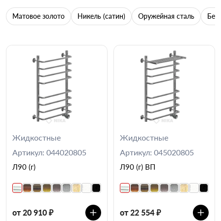
Матовое золото
Никель (сатин)
Оружейная сталь
Бел
Жидкостные
Жидкостные
Артикул: 044020805
Артикул: 045020805
Л90 (г)
Л90 (г) ВП
от 20 910 ₽
от 22 554 ₽