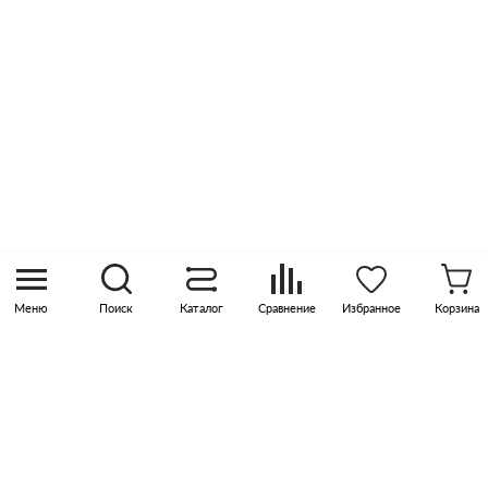
Оптовые продажи
Контакты
8 (800) 505 45 00
sales@pknika.ru
Москва, р-н Коммунарка, кв-л 35, 10, Бизнес-
квартал Прокшино, этаж 3, офис 315
Меню
Поиск
Каталог
Сравнение
Избранное
Корзина